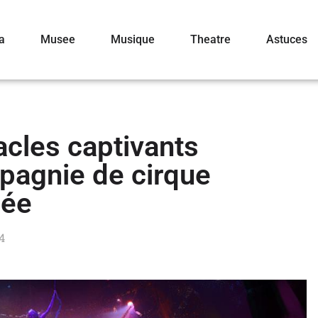
a
Musee
Musique
Theatre
Astuces
cles captivants
pagnie de cirque
ée
4